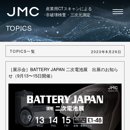
産業用CTスキャンによる
非破壊検査・三次元測定
TOPICS
TOPICS一覧
2023年8月29日
［展示会］BATTERY JAPAN 二次電池展 出展のお知ら
せ（9月13〜15日開催）